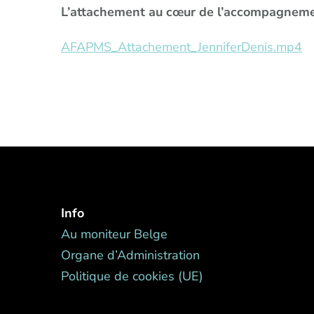
L’attachement au cœur de l’accompagnem
AFAPMS_Attachement_JenniferDenis.mp4
Info
Au moniteur Belge
Organe d’Administration
Politique de cookies (UE)