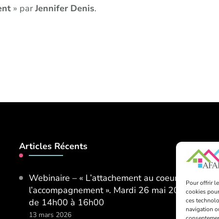
ent
» par
Jennifer Denis
.
Articles Récents
Webinaire – « L’attachement au coeur de
Pour offrir 
l’accompagnement ». Mardi 26 mai 2026
cookies pour
de 14h00 à 16h00
ces technolo
navigation ou
13 mars 2026
consentement 