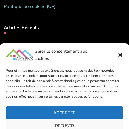
Politique de cookies (UE)
Articles Récents
Webinaire – « L’attachement au coeur de
Gérer le consentement aux
l’accompagnement ». Mardi 26 mai 2026 de 14h00 à
16h00
cookies
13 mars 2026
Pour offrir les meilleures expériences, nous utilisons des technologies
telles que les cookies pour stocker et/ou accéder aux informations des
appareils. Le fait de consentir à ces technologies nous permettra de traiter
Contact
des données telles que le comportement de navigation ou les ID uniques
sur ce site. Le fait de ne pas consentir ou de retirer son consentement peut
avoir un effet négatif sur certaines caractéristiques et fonctions.
info@afapms.be
ACCEPTER
39 rue de Dinant, 1000 Bruxelles
REFUSER