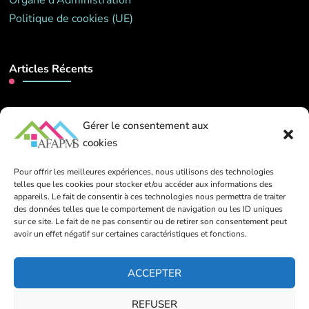
Organe d’Administration
Politique de cookies (UE)
Articles Récents
Webinaire – « L’attachement au coeur de
Gérer le consentement aux
l’accompagnement ». Mardi 26 mai 2026 de 14h00 à
16h00
cookies
13 mars 2026
Pour offrir les meilleures expériences, nous utilisons des technologies
telles que les cookies pour stocker et/ou accéder aux informations des
appareils. Le fait de consentir à ces technologies nous permettra de traiter
Contact
des données telles que le comportement de navigation ou les ID uniques
sur ce site. Le fait de ne pas consentir ou de retirer son consentement peut
avoir un effet négatif sur certaines caractéristiques et fonctions.
info@afapms.be
ACCEPTER
39 rue de Dinant, 1000 Bruxelles
REFUSER