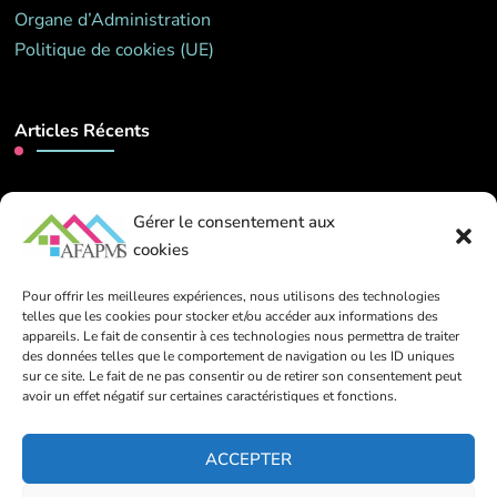
Organe d’Administration
Politique de cookies (UE)
Articles Récents
Webinaire – « L’attachement au coeur de
Gérer le consentement aux
l’accompagnement ». Mardi 26 mai 2026 de 14h00 à
16h00
cookies
13 mars 2026
Pour offrir les meilleures expériences, nous utilisons des technologies
telles que les cookies pour stocker et/ou accéder aux informations des
appareils. Le fait de consentir à ces technologies nous permettra de traiter
Contact
des données telles que le comportement de navigation ou les ID uniques
sur ce site. Le fait de ne pas consentir ou de retirer son consentement peut
avoir un effet négatif sur certaines caractéristiques et fonctions.
info@afapms.be
ACCEPTER
39 rue de Dinant, 1000 Bruxelles