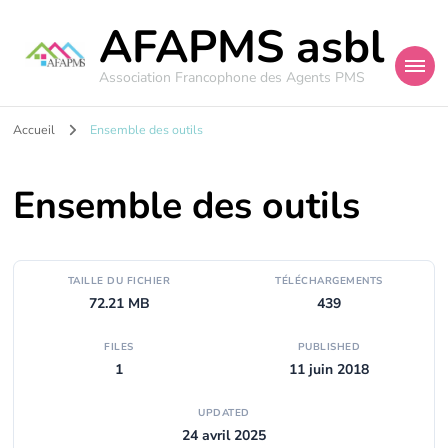
AFAPMS asbl
Association Francophone des Agents PMS
Accueil
Ensemble des outils
Ensemble des outils
TAILLE DU FICHIER
TÉLÉCHARGEMENTS
72.21 MB
439
FILES
PUBLISHED
1
11 juin 2018
UPDATED
24 avril 2025