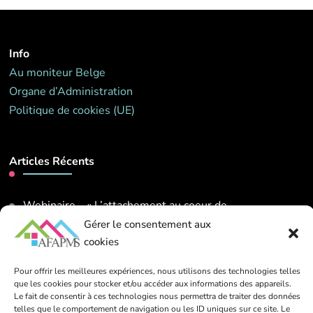
Info
Au moniteur Belge
Organe d’Administration
Politique de cookies (UE)
Articles Récents
Webinaire – « L’attachement au coeur de
l’accompagnement ». Mardi 26 mai 2026 de 14h00 à
Gérer le consentement aux
16h00
cookies
13 mars 2026
Pour offrir les meilleures expériences, nous utilisons des technologies telles
que les cookies pour stocker et/ou accéder aux informations des appareils.
Le fait de consentir à ces technologies nous permettra de traiter des données
Contact
telles que le comportement de navigation ou les ID uniques sur ce site. Le