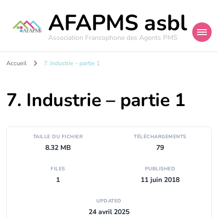
AFAPMS asbl
Association Francophone des Agents PMS
Accueil
7. Industrie – partie 1
7. Industrie – partie 1
TAILLE DU FICHIER
TÉLÉCHARGEMENTS
8.32 MB
79
FILES
PUBLISHED
1
11 juin 2018
UPDATED
24 avril 2025