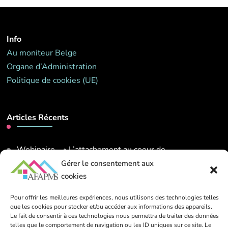
Info
Au moniteur Belge
Organe d’Administration
Politique de cookies (UE)
Articles Récents
Webinaire – « L’attachement au coeur de
l’accompagnement ». Mardi 26 mai 2026 de 14h00 à
Gérer le consentement aux
16h00
cookies
13 mars 2026
Pour offrir les meilleures expériences, nous utilisons des technologies telles
que les cookies pour stocker et/ou accéder aux informations des appareils.
Le fait de consentir à ces technologies nous permettra de traiter des données
Contact
telles que le comportement de navigation ou les ID uniques sur ce site. Le