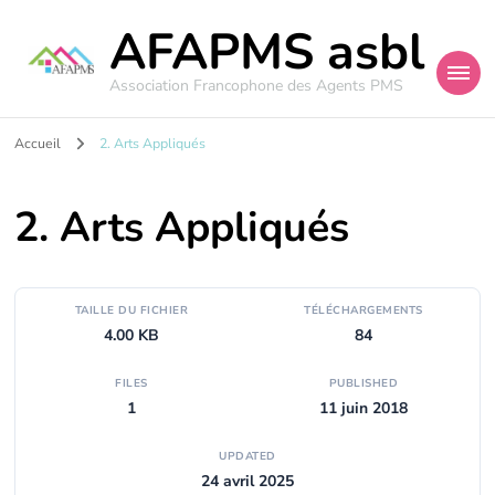
AFAPMS asbl
Association Francophone des Agents PMS
Accueil
2. Arts Appliqués
2. Arts Appliqués
TAILLE DU FICHIER
TÉLÉCHARGEMENTS
4.00 KB
84
FILES
PUBLISHED
1
11 juin 2018
UPDATED
24 avril 2025