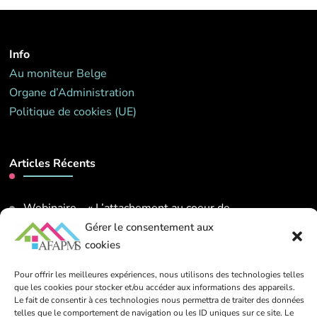
Info
Au moniteur Belge
Organe d’Administration
Politique de cookies (UE)
Articles Récents
Webinaire – « L’attachement au coeur de
l’accompagnement ». Mardi 26 mai 2026 de 14h00 à
Gérer le consentement aux
16h00
cookies
13 mars 2026
Pour offrir les meilleures expériences, nous utilisons des technologies telles
que les cookies pour stocker et/ou accéder aux informations des appareils.
Le fait de consentir à ces technologies nous permettra de traiter des données
Contact
telles que le comportement de navigation ou les ID uniques sur ce site. Le