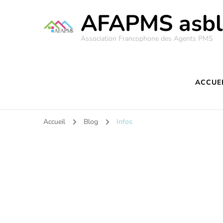
AFAPMS asbl
Association Francophone des Agents PMS
ACCUE
Accueil
Blog
Infos