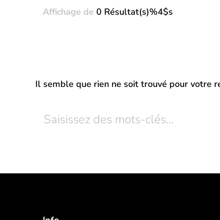
Affichage de
0 Résultat(s)%4$s
Il semble que rien ne soit trouvé pour votre 
Vous
recherchiez
quelque
chose
?