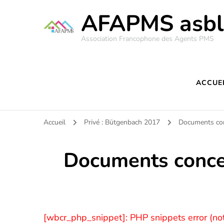
AFAPMS asbl
Association Francophone des Agents PMS
ACCUE
Accueil
Privé : Bütgenbach 2017
Documents conc
Documents concer
[wbcr_php_snippet]: PHP snippets error (no